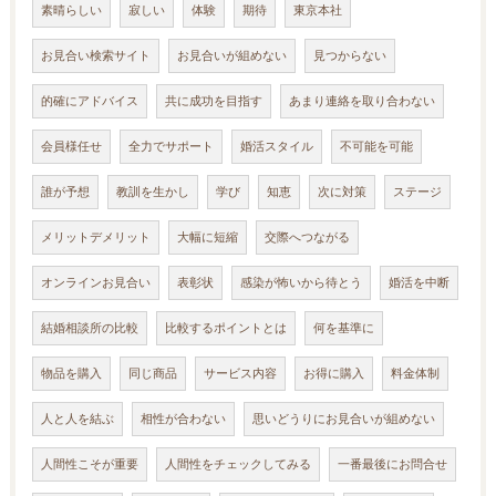
素晴らしい
寂しい
体験
期待
東京本社
お見合い検索サイト
お見合いが組めない
見つからない
的確にアドバイス
共に成功を目指す
あまり連絡を取り合わない
会員様任せ
全力でサポート
婚活スタイル
不可能を可能
誰が予想
教訓を生かし
学び
知恵
次に対策
ステージ
メリットデメリット
大幅に短縮
交際へつながる
オンラインお見合い
表彰状
感染が怖いから待とう
婚活を中断
結婚相談所の比較
比較するポイントとは
何を基準に
物品を購入
同じ商品
サービス内容
お得に購入
料金体制
人と人を結ぶ
相性が合わない
思いどうりにお見合いが組めない
人間性こそが重要
人間性をチェックしてみる
一番最後にお問合せ