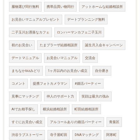
履物選び同行無料
携帯品買い物同行
アットホームな結婚相談所
お見合いマニュアルプレゼント
デートプランニング無料
二子玉川お洒落なカフェ
ロンハーマンカフェ二子玉川
初のお見合い
たまプラーザ結婚相談所
誕生月入会キャンペーン
デートマニュアル
お見合いマニュアル
交流会
まちなかbizみどり
1ヶ月以内のお見合い成立
自分磨き
コメント
提携フォトカメラマン
#婚活パーティー
見事にマッチング
仲人のサポート力
笑顔は最大の強み
AIでお相手探し
横浜結婚相談所
町田結婚相談所
すぐにお見合い成立
アルコールありの婚活パーティー
青葉区
渋谷ラブストーリー
寺子屋町田
DNAマッチング
阿寒町