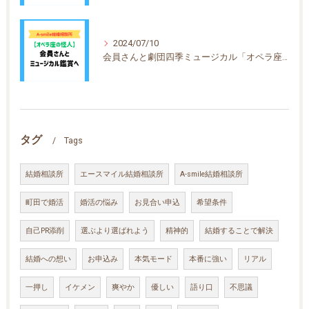
2024/07/10
会員さんと劇団四季ミュージカル「オペラ座の怪人」を鑑賞しました
タグ
Tags
結婚相談所
エースマイル結婚相談所
A-smile結婚相談所
町田で婚活
婚活の悩み
お見合い申込
希望条件
自己PR添削
選ぶより選ばれよう
精神的
結婚することで解決
結婚への想い
お申込み
本気モード
本番に強い
リアル
一押し
イケメン
爽やか
優しい
語り口
不思議