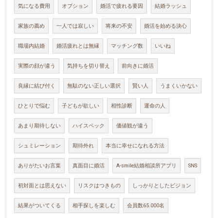
気になる費用
オプション
婚活で疲れる要因
結婚ラッシュ
家族の薦め
一人では寂しい
将来の不安
婚活を始める決心
職場内結婚
婚活疲れとは無縁
マッチング数
いいね
実際の顔が違う
気持ちを切り替え
前向きに婚活
良縁に結び付く
無駄のない正しい選択
賢い人
うまくいかない
ひとりで悩む
子どもが欲しい
相性診断
運命の人
あまり期待しない
ハイスペック
価値観が違う
シュミレーション
期待外れ
本当に幸せになれる方法
ありがたいお言葉
真面目に婚活
A-smile結婚相談所アプリ
SNS
初対面とは思えない
リスクはつきもの
しっかりとしたビジョン
結果がついてくる
相手探しを楽しむ
会員数65.000名