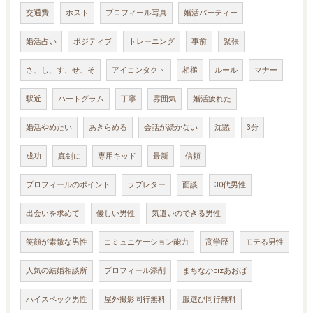
交通費
ホスト
プロフィール写真
婚活パーティー
婚活占い
ポジティブ
トレーニング
事前
緊張
さ、し、す、せ、そ
アイコンタクト
相槌
ルール
マナー
駅近
ハートグラム
丁寧
雰囲気
婚活疲れた
婚活やめたい
あきらめる
会話が続かない
沈黙
3分
成功
真剣に
専用キッド
最新
信頼
プロフィールのポイント
ラブレター
面談
30代男性
出会いを求めて
優しい男性
気遣いのできる男性
笑顔が素敵な男性
コミュニケーション能力
高学歴
モテる男性
人気の結婚相談所
プロフィール添削
まちなかbizあおば
ハイスペック男性
屋外撮影同行無料
服選び同行無料