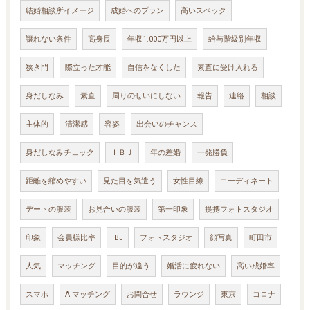
結婚相談所イメージ
成婚へのプラン
高いスペック
譲れない条件
高身長
年収1.000万円以上
給与階級別年収
狭き門
際立った才能
自信をなくした
素直に受け入れる
身だしなみ
素直
周りのせいにしない
報告
連絡
相談
主体的
清潔感
容姿
出会いのチャンス
身だしなみチェック
ＩＢＪ
年の差婚
一発勝負
距離を縮めやすい
見た目を気遣う
女性目線
コーディネート
デートの服装
お見合いの服装
第一印象
提携フォトスタジオ
印象
会員様比率
IBJ
フォトスタジオ
顔写真
町田市
人気
マッチング
目的が違う
婚活に疲れない
高い成婚率
スマホ
AIマッチング
お問合せ
ラウンジ
東京
コロナ