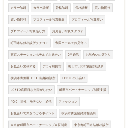
カラー診断
カラー診断
骨格診断
骨格診断
買い物同行
買い物同行
プロフィール写真撮影
プロフィール写真安い
プロフィール写真撮り方
お見合い写真スタジオ
町田市結婚相談所クチコミ
帝国ホテルでお見合い
東京ステーションホテルでお見合い
0円婚活
お見合いの席とり
お見合い緊張する
アライ町田市
町田市LGBTQ結婚相談所
横浜市青葉区LGBTQ結婚相談所
LGBTQの出会い
LGBTQ真面目な交際がしたい
町田市パートナーシップ制度支援
40代 男性 モテない 婚活
ファッション
お見合いで気をつけるポイント
横浜市青葉区結婚相談所
東京都町田市パートナーシップ宣誓制度
東京都町田市結婚相談所