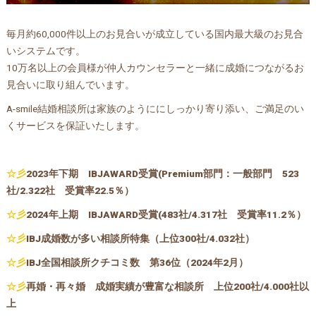
毎月約60,000件以上のお見合いが成立している国内最大級のお見合
いシステムです。
10万名以上の会員様が仲人カウンセラーと一緒に成婚につながるお
見合いに取り組んでいます。
A-smile結婚相談所は家族のようににしっかり寄り添い、ご満足のい
くサービスを保証いたします。
☆彡
2023年下期 IBJAWARD受賞(Premium部門：一般部門 523
社/2.322社 受賞率22.5％）
☆彡
2024年上期
IBJAWARD受賞(483社/4.317社 受賞率11.2％）
☆彡
IBJ成婚数が多い相談所特集（上位300社/4.032社）
☆彡
IBJ全国相談所クチコミ数 第36位（2024年2月）
☆彡
再婚・再々婚 成婚実績が豊富な相談所 上位200社/4.000社以
上