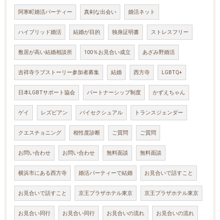
阿寒町婚活パーティー
真剣な出会い
婚活ネット
ハイブリッド婚活
結婚が目的
独身証明書
ストレスフリー
敷居が高い結婚相談所
100％お見合い成立
あざみ野婚活
吉祥寺ラブストーリー参加者募集
結婚
西方寺
LGBTQ+
日本LGBTサポート協会
パートナーシップ制度
かずえちゃん
ゲイ
レズビアン
バイセクシュアル
トランスジェンダー
クエスチョニング
相性度診断
ご質問
ご質問
お問い合わせ
お問い合わせ
無料面談
無料面談
横浜市にある西方寺
婚活パーティーで結婚
お見合いで話すこと
お見合いで話すこと
京王プラザホテル東京
京王プラザホテル東京
お見合い同行
お見合い同行
お見合いの流れ
お見合いの流れ