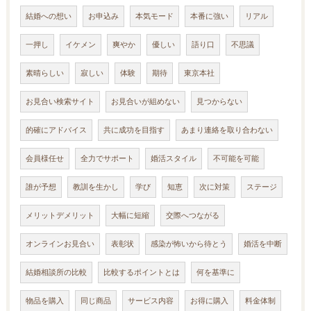
結婚への想い
お申込み
本気モード
本番に強い
リアル
一押し
イケメン
爽やか
優しい
語り口
不思議
素晴らしい
寂しい
体験
期待
東京本社
お見合い検索サイト
お見合いが組めない
見つからない
的確にアドバイス
共に成功を目指す
あまり連絡を取り合わない
会員様任せ
全力でサポート
婚活スタイル
不可能を可能
誰が予想
教訓を生かし
学び
知恵
次に対策
ステージ
メリットデメリット
大幅に短縮
交際へつながる
オンラインお見合い
表彰状
感染が怖いから待とう
婚活を中断
結婚相談所の比較
比較するポイントとは
何を基準に
物品を購入
同じ商品
サービス内容
お得に購入
料金体制