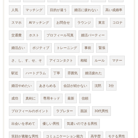
人気
マッチング
目的が違う
婚活に疲れない
高い成婚率
スマホ
AIマッチング
お問合せ
ラウンジ
東京
コロナ
交通費
ホスト
プロフィール写真
婚活パーティー
婚活占い
ポジティブ
トレーニング
事前
緊張
さ、し、す、せ、そ
アイコンタクト
相槌
ルール
マナー
駅近
ハートグラム
丁寧
雰囲気
婚活疲れた
婚活やめたい
あきらめる
会話が続かない
沈黙
3分
成功
真剣に
専用キッド
最新
信頼
プロフィールのポイント
ラブレター
面談
30代男性
出会いを求めて
優しい男性
気遣いのできる男性
笑顔が素敵な男性
コミュニケーション能力
高学歴
モテる男性