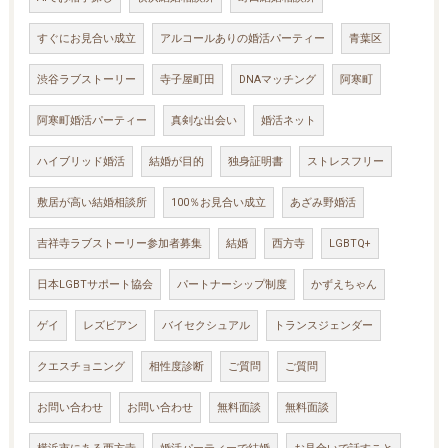
すぐにお見合い成立
アルコールありの婚活パーティー
青葉区
渋谷ラブストーリー
寺子屋町田
DNAマッチング
阿寒町
阿寒町婚活パーティー
真剣な出会い
婚活ネット
ハイブリッド婚活
結婚が目的
独身証明書
ストレスフリー
敷居が高い結婚相談所
100％お見合い成立
あざみ野婚活
吉祥寺ラブストーリー参加者募集
結婚
西方寺
LGBTQ+
日本LGBTサポート協会
パートナーシップ制度
かずえちゃん
ゲイ
レズビアン
バイセクシュアル
トランスジェンダー
クエスチョニング
相性度診断
ご質問
ご質問
お問い合わせ
お問い合わせ
無料面談
無料面談