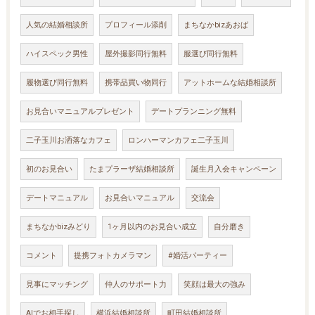
人気の結婚相談所
プロフィール添削
まちなかbizあおば
ハイスペック男性
屋外撮影同行無料
服選び同行無料
履物選び同行無料
携帯品買い物同行
アットホームな結婚相談所
お見合いマニュアルプレゼント
デートプランニング無料
二子玉川お洒落なカフェ
ロンハーマンカフェ二子玉川
初のお見合い
たまプラーザ結婚相談所
誕生月入会キャンペーン
デートマニュアル
お見合いマニュアル
交流会
まちなかbizみどり
1ヶ月以内のお見合い成立
自分磨き
コメント
提携フォトカメラマン
#婚活パーティー
見事にマッチング
仲人のサポート力
笑顔は最大の強み
AIでお相手探し
横浜結婚相談所
町田結婚相談所