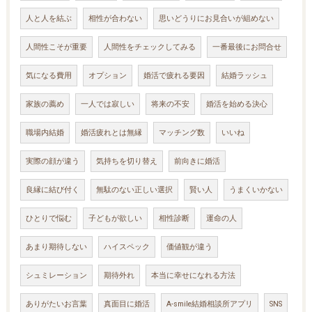
人と人を結ぶ
相性が合わない
思いどうりにお見合いが組めない
人間性こそが重要
人間性をチェックしてみる
一番最後にお問合せ
気になる費用
オプション
婚活で疲れる要因
結婚ラッシュ
家族の薦め
一人では寂しい
将来の不安
婚活を始める決心
職場内結婚
婚活疲れとは無縁
マッチング数
いいね
実際の顔が違う
気持ちを切り替え
前向きに婚活
良縁に結び付く
無駄のない正しい選択
賢い人
うまくいかない
ひとりで悩む
子どもが欲しい
相性診断
運命の人
あまり期待しない
ハイスペック
価値観が違う
シュミレーション
期待外れ
本当に幸せになれる方法
ありがたいお言葉
真面目に婚活
A-smile結婚相談所アプリ
SNS