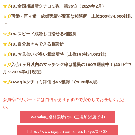
☆彡
IBJ全国相談所クチコミ数 第36位（2024年2月）
☆彡
再婚・再々婚 成婚実績が豊富な相談所 上位200社/4.000社以
上
☆彡
IBJスピード成婚も目指せる相談所
☆彡
IBJ自分磨きもできる相談所
☆彡
IBJお見合いが多い相談所特（上位150社/4.032社）
☆彡
入会1ヶ月以内のマッチング率は驚異の100％継続中！(2019年7
月～2026年4月現在)
☆彡
Googleクチコミ評価は4.9獲得！(2026年4月)
会員様のサポートには自信がありますので安心してお任せくださ
い。
A-smile結婚相談所はIBJ正規加盟店です
https://www.ibjapan.com/area/tokyo/02333