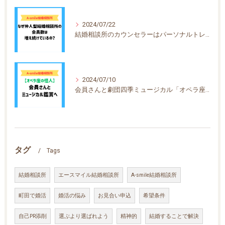
2024/07/22
結婚相談所のカウンセラーはパーソナルトレーナー？
2024/07/10
会員さんと劇団四季ミュージカル「オペラ座の怪人」を鑑賞しました
タグ
Tags
結婚相談所
エースマイル結婚相談所
A-smile結婚相談所
町田で婚活
婚活の悩み
お見合い申込
希望条件
自己PR添削
選ぶより選ばれよう
精神的
結婚することで解決