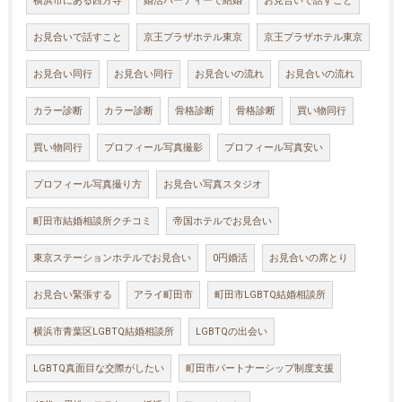
横浜市にある西方寺
婚活パーティーで結婚
お見合いで話すこと
お見合いで話すこと
京王プラザホテル東京
京王プラザホテル東京
お見合い同行
お見合い同行
お見合いの流れ
お見合いの流れ
カラー診断
カラー診断
骨格診断
骨格診断
買い物同行
買い物同行
プロフィール写真撮影
プロフィール写真安い
プロフィール写真撮り方
お見合い写真スタジオ
町田市結婚相談所クチコミ
帝国ホテルでお見合い
東京ステーションホテルでお見合い
0円婚活
お見合いの席とり
お見合い緊張する
アライ町田市
町田市LGBTQ結婚相談所
横浜市青葉区LGBTQ結婚相談所
LGBTQの出会い
LGBTQ真面目な交際がしたい
町田市パートナーシップ制度支援