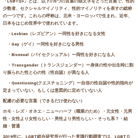
「LGBTQ+」とは、以下の5つの言葉の頭文字をとった言葉で、性的
少数者、セクシャルマイノリティ、性的マイノリティを表すの総称
の一つです。これらの呼称は、北米・ヨーロッパで生まれ、近年、
日本をはじめ世界中で使われています。
・Lesbian（レズビアン）ー同性を好きになる女性
・Gay（ゲイ）ー同性を好きになる男性
・Bisexual（バイセクシュアル）ー両性を好きになる人
・Transgender（トランスジェンダー）ー身体の性や出生時に割
り振られた性と心の性（性自認）が異なる人
・Questioning(クエスチョニング）ー自信の性自認や性的指向が
定まっていない、もしくは意図的に定めていない人
配慮の必要な言葉（できるだけ使わない）
ホモ・レズ・オネエ・ニューハーフ（職業のため）・元女性・元男
性・女性より女性らしい・男性より男性らしい・そっち系？・結
婚・普通
2019年に、LGBT総合研究所が行った意識行動調査では、LGBTＱ