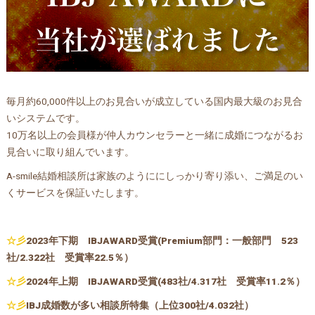
毎月約60,000件以上のお見合いが成立している国内最大級のお見合
いシステムです。
10万名以上の会員様が仲人カウンセラーと一緒に成婚につながるお
見合いに取り組んでいます。
A-smile結婚相談所は家族のようににしっかり寄り添い、ご満足のい
くサービスを保証いたします。
☆彡
2023年下期 IBJAWARD受賞(Premium部門：一般部門 523
社/2.322社 受賞率22.5％）
☆彡
2024年上期
IBJAWARD受賞(483社/4.317社 受賞率11.2％）
☆彡
IBJ成婚数が多い相談所特集（上位300社/4.032社）