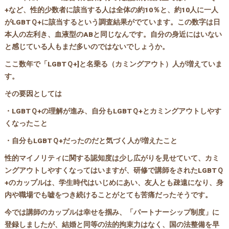
+など、性的少数者に該当する人は全体の約10％と、約10人に一人
がLGBTＱ+に該当するという調査結果がでています。この数字は日
本人の左利き、血液型のABと同じなんです。自分の身近にはいない
と感じている人もまだ多いのではないでしょうか。
ここ数年で「LGBTＱ+]と名乗る（カミングアウト）人が増えていま
す。
その要因としては
・LGBTＱ+の理解が進み、自分もLGBTＱ+とカミングアウトしやす
くなったこと
・自分もLGBTＱ+だったのだと気づく人が増えたこと
性的マイノリティに関する認知度は少し広がりを見せていて、カミ
ングアウトしやすくなってはいますが、研修で講師をされたLGBTＱ
+のカップルは、学生時代はいじめにあい、友人とも疎遠になり、身
内や職場でも嘘をつき続けることがとても苦痛だったそうです。
今では講師のカップルは幸せを掴み、「パートナーシップ制度」に
登録しましたが、結婚と同等の法的拘束力はなく、国の法整備を早