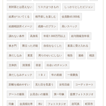
初対面とは思えない
リスクはつきもの
しっかりとしたビジョン
結果がついてくる
相手探しを楽しむ
会員数65.000名
結婚相談所イメージ
成婚へのプラン
高いスペック
譲れない条件
高身長
年収1.000万円以上
給与階級別年収
狭き門
際立った才能
自信をなくした
素直に受け入れる
身だしなみ
素直
周りのせいにしない
報告
連絡
相談
主体的
清潔感
容姿
出会いのチャンス
身だしなみチェック
ＩＢＪ
年の差婚
一発勝負
距離を縮めやすい
見た目を気遣う
女性目線
コーディネート
デートの服装
お見合いの服装
第一印象
提携フォトスタジオ
印象
会員様比率
IBJ
フォトスタジオ
顔写真
町田市